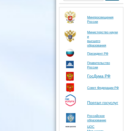
Минпросвещения
России
Министерство науки
и
высшего
образования
Президент РФ
Правительство
России
ГосДума РФ
Совет Федерации РФ
Портал госуслуг
Российское
образование
ЦОС