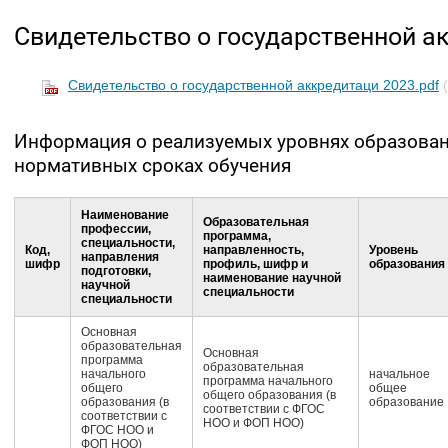
Свидетельство о государственной а
Свидетельство о государственной аккредитаци 2023.pdf
Информация о реализуемых уровнях образовани
нормативных сроках обучения
Наименование
Образовательная
профессии,
программа,
специальности,
Код,
направленность,
Уровень
направления
шифр
профиль, шифр и
образования
подготовки,
наименование научной
научной
специальности
специальности
Основная
образовательная
Основная
программа
образовательная
начального
начальное
программа начального
общего
общее
общего образования (в
образования (в
образование
соответствии с ФГОС
соответствии с
НОО и ФОП НОО)
ФГОС НОО и
ФОП НОО)