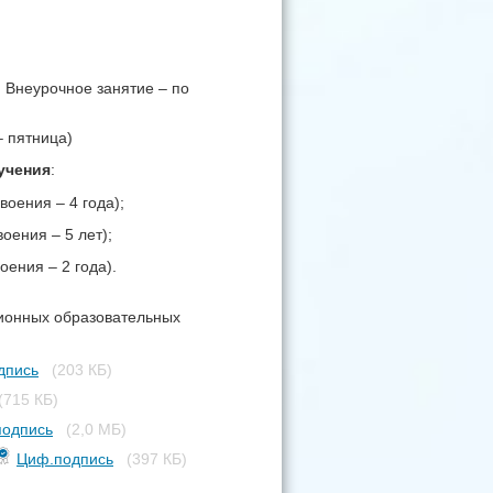
 Внеурочное занятие – по
– пятница)
учения
:
оения – 4 года);
оения – 5 лет);
оения – 2 года).
ционных образовательных
дпись
(203 КБ)
(715 КБ)
одпись
(2,0 МБ)
Циф.подпись
(397 КБ)