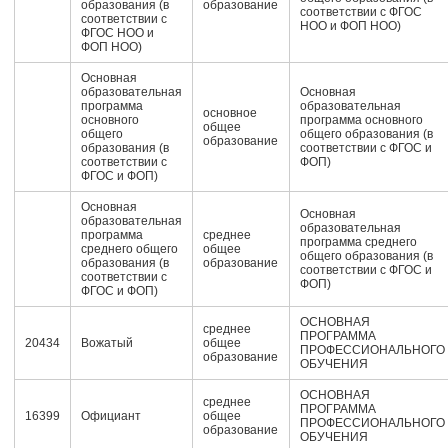
образования (в
образование
соответствии с ФГОС
соответствии с
НОО и ФОП НОО)
ФГОС НОО и
ФОП НОО)
Основная
образовательная
Основная
программа
образовательная
основное
основного
программа основного
общее
общего
общего образования (в
образование
образования (в
соответствии с ФГОС и
соответствии с
ФОП)
ФГОС и ФОП)
Основная
Основная
образовательная
образовательная
программа
среднее
программа среднего
среднего общего
общее
общего образования (в
образования (в
образование
соответствии с ФГОС и
соответствии с
ФОП)
ФГОС и ФОП)
ОСНОВНАЯ
среднее
ПРОГРАММА
20434
Вожатый
общее
ПРОФЕССИОНАЛЬНОГО
образование
ОБУЧЕНИЯ
ОСНОВНАЯ
среднее
ПРОГРАММА
16399
Официант
общее
ПРОФЕССИОНАЛЬНОГО
образование
ОБУЧЕНИЯ