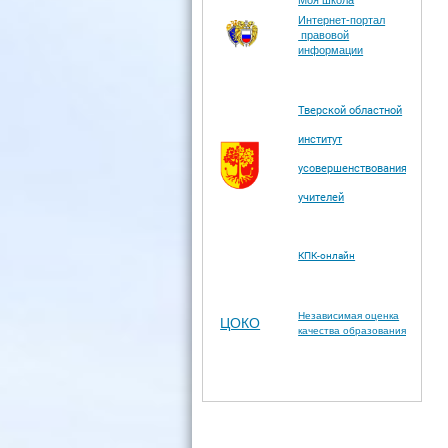
Моя школа
Интернет-портал
правовой
информации
Тверской областной
институт
усовершенствования
учителей
КПК-онлайн
Независимая оценка
ЦОКО
качества образования