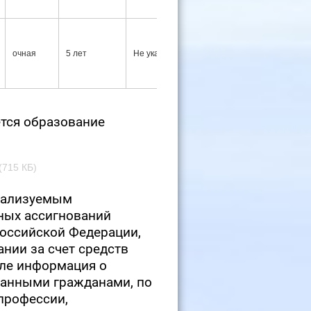
Не
очная
5 лет
Не указаны
указаны
тся образование
(715 КБ)
еализуемым
ных ассигнований
оссийской Федерации,
нии за счет средств
сле информация о
ранными гражданами, по
профессии,