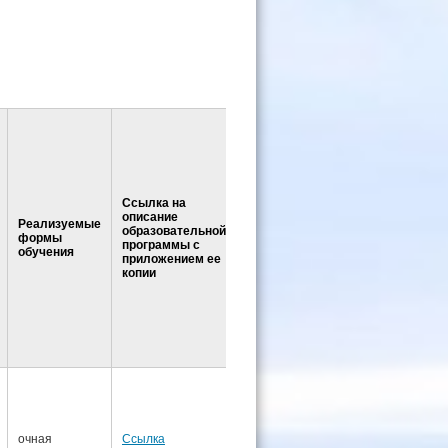
Ссылка на
описание
Ссылка
Ссылк
Реализуемые
Ссылки на
образовательной
на
кален
формы
рабочие
программы с
учебный
учебн
обучения
программы
приложением ее
план
графи
копии
очная
Ссылка
Ссылка
Ссылка
Ссылк