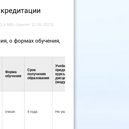
ккредитации
(1,4 МБ)
(принят 12.05.2023)
я, о формах обучения,
Учебные
Срок
предметы,
Форма
получения
курсы,
Практики
обучения
образования
дисциплины
(модули)
Не
очная
4 года
Не указаны
указаны