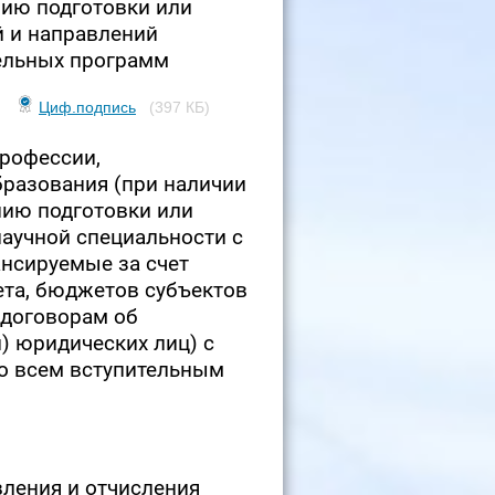
нию подготовки или
й и направлений
ельных программ
Циф.подпись
(397 КБ)
профессии,
бразования (при наличии
нию подготовки или
аучной специальности с
нсируемые за счет
та, бюджетов субъектов
 договорам об
и) юридических лиц) с
о всем вступительным
вления и отчисления