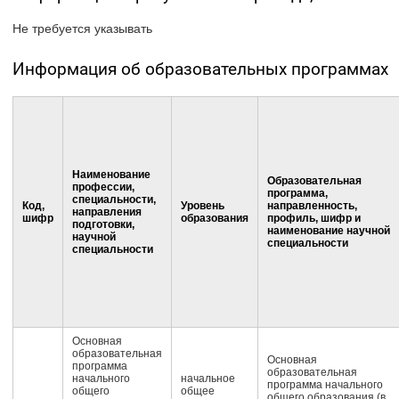
Не требуется указывать
Информация об образовательных программах
Наименование
Образовательная
профессии,
программа,
специальности,
Код,
Уровень
направленность,
направления
шифр
образования
профиль, шифр и
подготовки,
наименование научной
научной
специальности
специальности
Основная
образовательная
Основная
программа
образовательная
начального
начальное
программа начального
общего
общее
общего образования (в