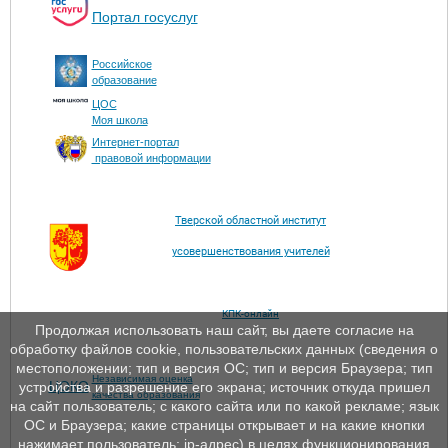
Портал госуслуг
Российское
образование
ЦОС
Моя школа
Интернет-портал
правовой информации
Тверской областной институт
усовершенствования учителей
КПК-онлайн
Продолжая использовать наш сайт, вы даете согласие на
обработку файлов cookie, пользовательских данных (сведения о
местоположении; тип и версия ОС; тип и версия Браузера; тип
Независимая оценка
ЦОКО
устройства и разрешение его экрана; источник откуда пришел
качества образования
на сайт пользователь; с какого сайта или по какой рекламе; язык
ОС и Браузера; какие страницы открывает и на какие кнопки
нажимает пользователь; ip-адрес) в целях функционирования