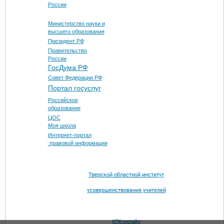
России
Министерство науки и
высшего образования
Президент РФ
Правительство
России
ГосДума РФ
Совет Федерации РФ
Портал госуслуг
Российское
образование
ЦОС
Моя школа
Интернет-портал
правовой информации
Тверской областной институт
усовершенствования учителей
КПК-онлайн