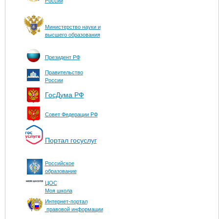
России
Министерство науки и
высшего образования
Президент РФ
Правительство
России
ГосДума РФ
Совет Федерации РФ
Портал госуслуг
Российское
образование
ЦОС
Моя школа
Интернет-портал
правовой информации