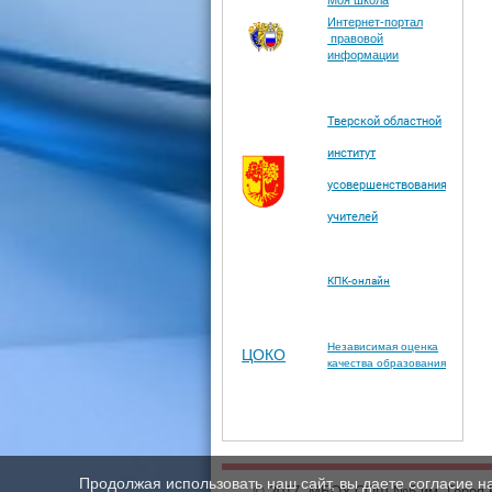
Моя школа
Интернет-портал
правовой
информации
Тверской областной
институт
усовершенствования
учителей
КПК-онлайн
Независимая оценка
ЦОКО
качества образования
Продолжая использовать наш сайт, вы даете согласие н
© 2017, МБОУ СОШ №5 им. Героя 