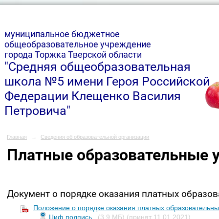
м
униципальное бюджетное
общеобразовательное учреждение
города Торжка Тверской области
"Средняя общеобразовательная
школа №5 имени Героя Российской
Федерации Клещенко Василия
Петровича"
Главная
→
Сведения об образовательной организации
Платные образовательные у
Документ о порядке оказания платных образов
Положение о порядке оказания платных образовательн
Циф.подпись
(3,9 МБ)
(принят 11.01.2021)