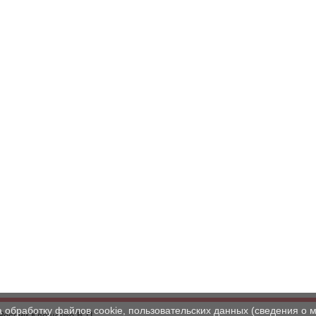
а обработку файлов cookie, пользовательских данных (сведения о м
России Клещенко В.П.