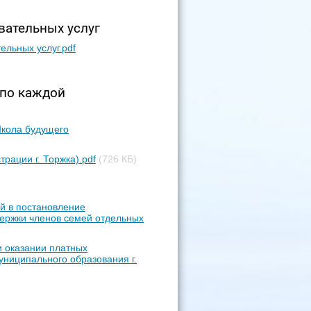
вательных услуг
ельных услуг.pdf
 по каждой
Школа будущего
рации г. Торжка).pdf
(726 КБ)
й в постановление
ержки членов семей отдельных
и оказании платных
ниципального образования г.