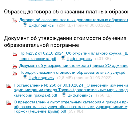
Образец договора об оказании платных образо
Договор об оказании платных дополнительных образоват
Циф.подпись
(284 КБ)
(принят 30.08.2021)
Документ об утверждении стоимости обучения
образовательной программе
Пр №132 от 02.10.2024_Об открытии платного кружка _
первоклассника.pdf
Циф.подпись
(431 КБ)
Документ об утверждении стоимости (приказ УО админист
Порядок снижения стоимости образовательных услуг.pdf
Циф.подпись
(2,8 МБ)
(принят 01.03.2022)
Постановление № 250 от 30.10.2024 _О внесении изменени
администрации города Торжка (дополнительные меры подд
категорий граждан).pdf
Циф.подпись
(766 КБ)
О предоставлении льгот отдельным категориям граждан пр
образовательных услуг образовательными учреждениями му
Торжок (Решение Думы).pdf
(557 КБ)