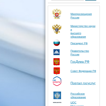
Минпросвещения
России
Министерство науки
и
высшего
образования
Президент РФ
Правительство
России
ГосДума РФ
Совет Федерации РФ
Портал госуслуг
Российское
образование
ЦОС