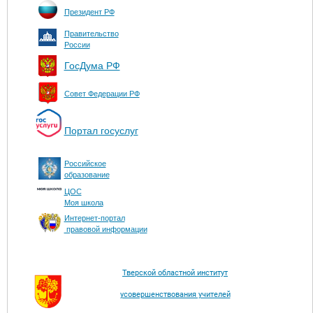
Президент РФ
Правительство
России
ГосДума РФ
Совет Федерации РФ
Портал госуслуг
Российское
образование
ЦОС
Моя школа
Интернет-портал
правовой информации
Тверской областной институт
усовершенствования учителей