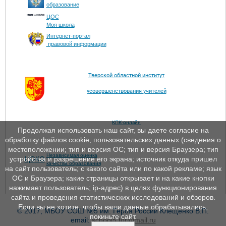
образование
ЦОС
Моя школа
Интернет-портал
правовой информации
Тверской областной институт
усовершенствования учителей
КПК-онлайн
Продолжая использовать наш сайт, вы даете согласие на
обработку файлов cookie, пользовательских данных (сведения о
местоположении; тип и версия ОС; тип и версия Браузера; тип
Независимая оценка
ЦОКО
устройства и разрешение его экрана; источник откуда пришел
качества образования
на сайт пользователь; с какого сайта или по какой рекламе; язык
ОС и Браузера; какие страницы открывает и на какие кнопки
нажимает пользователь; ip-адрес) в целях функционирования
сайта и проведения статистических исследований и обзоров.
Если вы не хотите, чтобы ваши данные обрабатывались,
© 2017, МБОУ СОШ №5 им. Героя России Клещенко В.П.
покиньте сайт.
email:
school5.tor@mail.ru