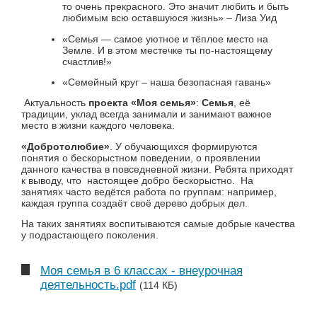
то очень прекрасного. Это значит любить и быть
любимым всю оставшуюся жизнь» – Лиза Уид
«Семья — самое уютное и тёплое место на
Земле. И в этом местечке ты по-настоящему
счастлив!»
«Семейный круг – наша безопасная гавань»
Актуальность
проекта «Моя семья»
:
Семья
, её
традиции, уклад всегда занимали и занимают важное
место в жизни каждого человека.
«Добротолюбие»
. У обучающихся формируются
понятия о бескорыстном поведении, о проявлении
данного качества в повседневной жизни. Ребята приходят
к выводу, что настоящее добро бескорыстно. На
занятиях часто ведётся работа по группам: например,
каждая группа создаёт своё дерево добрых дел
.
На таких занятиях воспитываются самые добрые качества
у подрастающего поколения.
Моя семья в 6 классах - внеурочная
деятельность.pdf
(114 КБ)