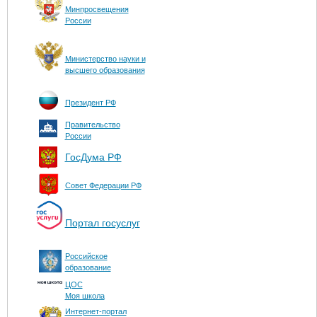
Минпросвещения
России
Министерство науки и
высшего образования
Президент РФ
Правительство
России
ГосДума РФ
Совет Федерации РФ
Портал госуслуг
Российское
образование
ЦОС
Моя школа
Интернет-портал