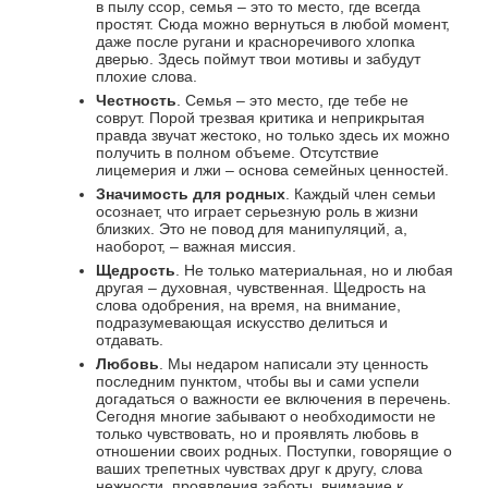
в пылу ссор, семья – это то место, где всегда
простят. Сюда можно вернуться в любой момент,
даже после ругани и красноречивого хлопка
дверью. Здесь поймут твои мотивы и забудут
плохие слова.
Честность
. Семья – это место, где тебе не
соврут. Порой трезвая критика и неприкрытая
правда звучат жестоко, но только здесь их можно
получить в полном объеме. Отсутствие
лицемерия и лжи – основа семейных ценностей.
Значимость для родных
. Каждый член семьи
осознает, что играет серьезную роль в жизни
близких. Это не повод для манипуляций, а,
наоборот, – важная миссия.
Щедрость
. Не только материальная, но и любая
другая – духовная, чувственная. Щедрость на
слова одобрения, на время, на внимание,
подразумевающая искусство делиться и
отдавать.
Любовь
. Мы недаром написали эту ценность
последним пунктом, чтобы вы и сами успели
догадаться о важности ее включения в перечень.
Сегодня многие забывают о необходимости не
только чувствовать, но и проявлять любовь в
отношении своих родных. Поступки, говорящие о
ваших трепетных чувствах друг к другу, слова
нежности, проявления заботы, внимание к