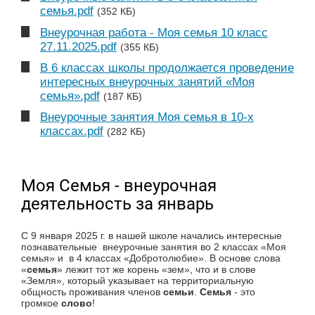
семья.pdf
(352 КБ)
Внеурочная работа - Моя семья 10 класс
27.11.2025.pdf
(355 КБ)
В 6 классах школы продолжается проведение
интересных внеурочных занятий «Моя
семья».pdf
(187 КБ)
Внеурочные занятия Моя семья в 10-х
классах.pdf
(282 КБ)
Моя Семья - внеурочная
деятельность за январь
С 9 января 2025 г. в нашей школе начались интересные
познавательные внеурочные занятия во 2 классах «Моя
семья» и в 4 классах «Добротолюбие».
В основе слова
«
семья
» лежит тот же корень «зем», что и в слове
«Земля», который указывает на территориальную
общность проживания членов
семьи
.
Семья
- это
громкое
слово
!