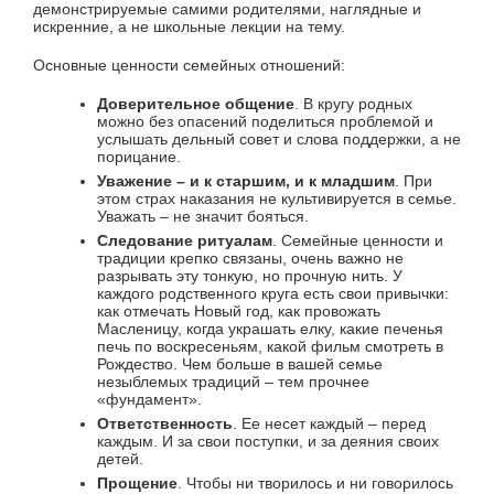
демонстрируемые самими родителями, наглядные и
искренние, а не школьные лекции на тему.
Основные ценности семейных отношений:
Доверительное общение
. В кругу родных
можно без опасений поделиться проблемой и
услышать дельный совет и слова поддержки, а не
порицание.
Уважение – и к старшим, и к младшим
. При
этом страх наказания не культивируется в семье.
Уважать – не значит бояться.
Следование ритуалам
. Семейные ценности и
традиции крепко связаны, очень важно не
разрывать эту тонкую, но прочную нить. У
каждого родственного круга есть свои привычки:
как отмечать Новый год, как провожать
Масленицу, когда украшать елку, какие печенья
печь по воскресеньям, какой фильм смотреть в
Рождество. Чем больше в вашей семье
незыблемых традиций – тем прочнее
«фундамент».
Ответственность
. Ее несет каждый – перед
каждым. И за свои поступки, и за деяния своих
детей.
Прощение
. Чтобы ни творилось и ни говорилось