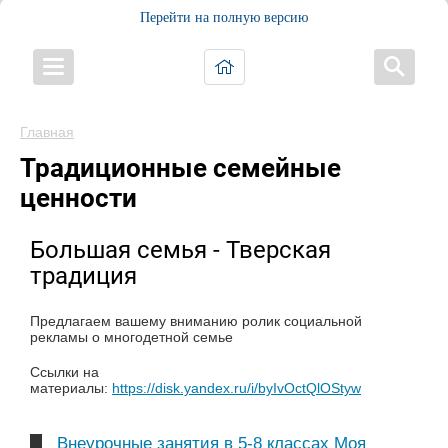
Перейти на полную версию
Главная
Традиционные семейные
ценности
Большая семья - Тверская
традиция
Предлагаем вашему вниманию ролик социальной
рекламы о многодетной семье
Ссылки на
материалы:
https://disk.yandex.ru/i/byIvOctQlOStyw
Внеурочные занятия в 5-8 классах Моя