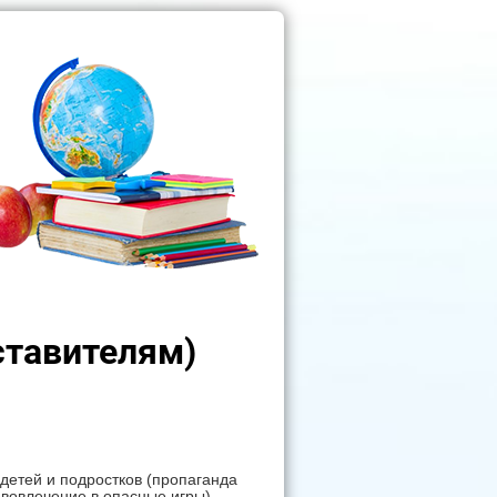
ставителям)
детей и подростков (пропаганда
 вовлечение в опасные игры).