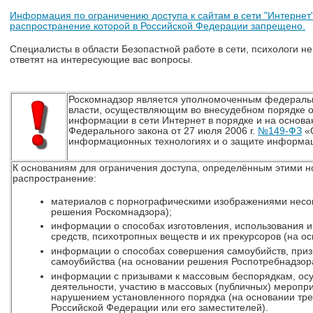
Информация по ограничению доступа к сайтам в сети "Интерн
распространение которой в Российской Федерации запрещено.
Специалисты в области Безопастной работе в сети, психологи не
ответят на интересующие вас вопросы.
Роскомнадзор является уполномоченным федераль
власти, осуществляющим во внесудебном порядке о
информации в сети Интернет в порядке и на основан
Федерального закона от 27 июля 2006 г.
№149-ФЗ
«
информационных технологиях и о защите информа
К основаниям для ограничения доступа, определённым этими н
распространение:
материалов с порнографическими изображениями несо
решения Роскомнадзора);
информации о способах изготовления, использования и
средств, психотропных веществ и их прекурсоров (на о
информации о способах совершения самоубийств, при
самоубийства (на основании решения Роспотребнадзор
информации с призывами к массовым беспорядкам, ос
деятельности, участию в массовых (публичных) меропр
нарушением установленного порядка (на основании тр
Российской Федерации или его заместителей).