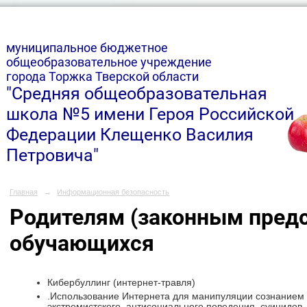
м
униципальное бюджетное
общеобразовательное учреждение
города Торжка Тверской области
"Средняя общеобразовательная
школа №5 имени Героя Российской
Федерации Клещенко Василия
Петровича"
Главная
→
Информационная безопасность
Родителям (законным пред
обучающихся
Кибербуллинг (интернет-травля)
.Использование Интернета для манипуляции сознанием 
экстремистского, антисоциального поведения, суицидов,