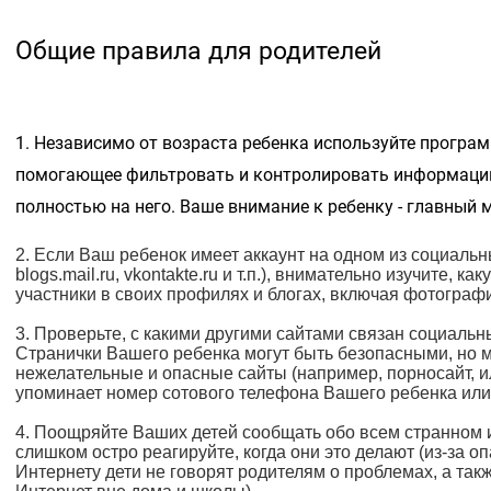
Общие правила для родителей
1. Независимо от возраста ребенка используйте програм
помогающее фильтровать и контролировать информацию
полностью на него. Ваше внимание к ребенку - главный 
2. Если Ваш ребенок имеет аккаунт на одном из социальны
blogs.mail.ru, vkontakte.ru и т.п.), внимательно изучите,
участники в своих профилях и блогах, включая фотографи
3. Проверьте, с какими другими сайтами связан социаль
Странички Вашего ребенка могут быть безопасными, но м
нежелательные и опасные сайты (например, порносайт, ил
упоминает номер сотового телефона Вашего ребенка ил
4. Поощряйте Ваших детей сообщать обо всем странном 
слишком остро реагируйте, когда они это делают (из-за о
Интернету дети не говорят родителям о проблемах, а так