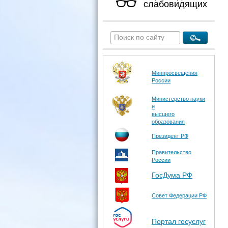
слабовидящих
Минпросвещения
России
Министерство науки
и
высшего
образования
Президент РФ
Правительство
России
ГосДума РФ
Совет Федерации РФ
Портал госуслуг