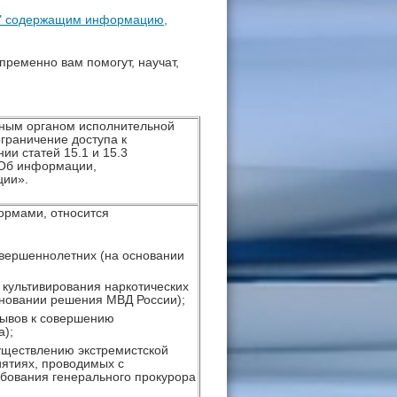
ет" содержащим информацию,
пременно вам помогут, научат,
ным органом исполнительной
граничение доступа к
ии статей 15.1 и 15.3
Об информации,
ции».
ормами, относится
вершеннолетних (на основании
 культивирования наркотических
сновании решения МВД России);
зывов к совершению
а);
уществлению экстремистской
иятиях, проводимых с
ебования генерального прокурора