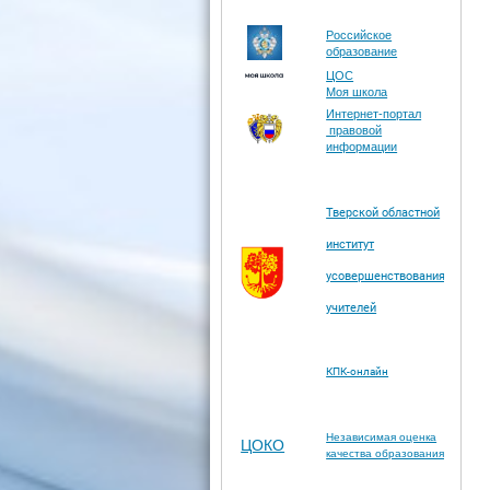
Российское
образование
ЦОС
Моя школа
Интернет-портал
правовой
информации
Тверской областной
институт
усовершенствования
учителей
КПК-онлайн
Независимая оценка
ЦОКО
качества образования