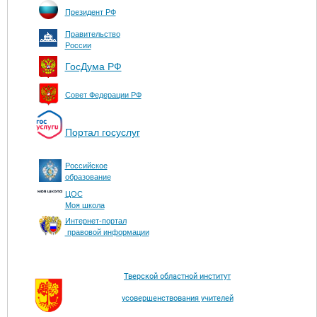
Президент РФ
Правительство
России
ГосДума РФ
Совет Федерации РФ
Портал госуслуг
Российское
образование
ЦОС
Моя школа
Интернет-портал
правовой информации
Тверской областной институт
усовершенствования учителей