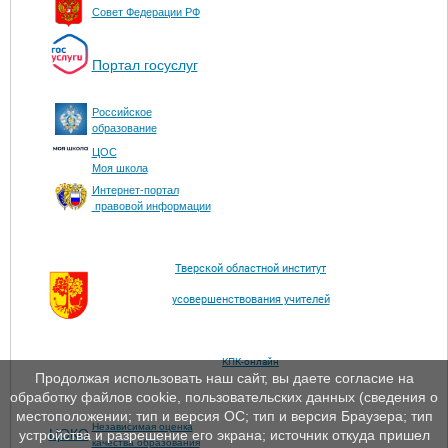
Совет Федерации РФ
Портал госуслуг
Российское
образование
ЦОС
Моя школа
Интернет-портал
правовой информации
Тверской областной институт
усовершенствования учителей
КПК-онлайн
Продолжая использовать наш сайт, вы даете согласие на
обработку файлов cookie, пользовательских данных (сведения о
местоположении; тип и версия ОС; тип и версия Браузера; тип
Независимая оценка
ЦОКО
устройства и разрешение его экрана; источник откуда пришел
качества образования