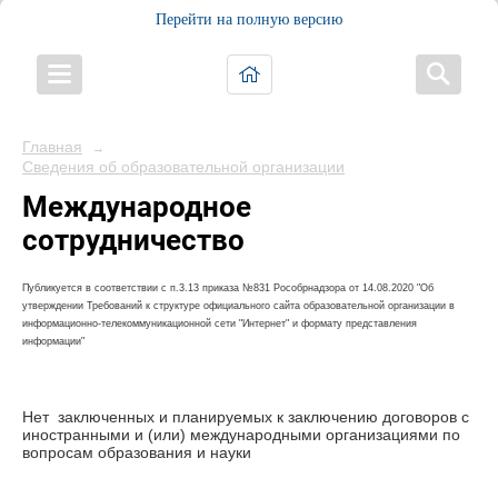
Перейти на полную версию
Главная
→
Сведения об образовательной организации
Международное
сотрудничество
Публикуется в соответствии с п.3.13 приказа №831 Рособрнадзора от 14.08.2020 "Об
утверждении Требований к структуре официального сайта образовательной организации в
информационно-телекоммуникационной сети "Интернет" и формату представления
информации"
Нет заключенных и планируемых к заключению договоров с
иностранными и (или) международными организациями по
вопросам образования и науки