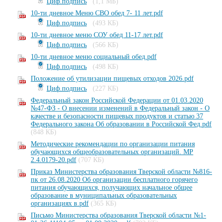
Циф.подпись
(1,1 МБ)
10-ти дневное Меню СВО обед 7- 11 лет.pdf
Циф.подпись
(493 КБ)
10-ти дневное меню СОУ обед 11-17 лет.pdf
Циф.подпись
(566 КБ)
10-ти дневное меню социальный обед.pdf
Циф.подпись
(498 КБ)
Положение об утилизации пищевых отходов 2026.pdf
Циф.подпись
(227 КБ)
Федеральный закон Российской Федерации от 01.03.2020
№47-ФЗ - О внесении изменений в Федеральный закон - О
качестве и безопасности пищевых продуктов и статью 37
Федерального закона Об образовании в Российской Фед.pdf
(848 КБ)
Методические рекомендации по организации питания
обучающихся общеобразовательных организаций. МР
2.4.0179-20.pdf
(707 КБ)
Приказ Министерства образования Тверской области №816-
пк от 26.08.2020 Об организации бесплатного горячего
питания обучающихся, получающих начальное общее
образование в муниципальных образовательных
организациях в.pdf
(365 КБ)
Письмо Министерства образования Тверской области №1-