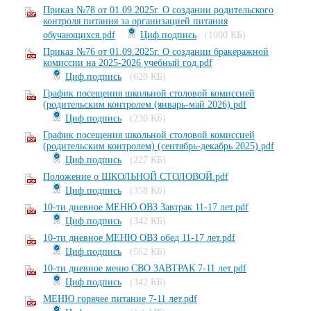
Приказ №78 от 01.09.2025г. О создании родительского
контроля питания за организацией питания
обучающихся.pdf
Циф.подпись
(1000 КБ)
Приказ №76 от 01.09.2025г. О создании бракеражной
комиссии на 2025-2026 учебный год.pdf
Циф.подпись
(620 КБ)
График посещения школьной столовой комиссией
(родительским контролем (январь-май 2026).pdf
Циф.подпись
(230 КБ)
График посещения школьной столовой комиссией
(родительским контролем) (сентябрь-декабрь 2025).pdf
Циф.подпись
(227 КБ)
Положение о ШКОЛЬНОЙ СТОЛОВОЙ.pdf
Циф.подпись
(358 КБ)
10-ти дневное МЕНЮ ОВЗ Завтрак 11-17 лет.pdf
Циф.подпись
(342 КБ)
10-ти дневное МЕНЮ ОВЗ обед 11-17 лет.pdf
Циф.подпись
(562 КБ)
10-ти дневное меню СВО ЗАВТРАК 7-11 лет.pdf
Циф.подпись
(342 КБ)
МЕНЮ горячее питание 7-11 лет.pdf