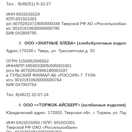
Тел.: 8(48251) 9-10-27
ИНН:6915016529
КПП:691501001
р/с:40702810719050000346 Тверской РФ АО «Россельхозбанк» г
к/с:30101810600000000795
БИК:042809795
ООО «ЗНАТНЫЕ ХЛЕБА» (хлебобулочные изделия)
Адрес:170100 г. Тверь, ул. Трехсвятская.д. 33
ОГРН 1156952006562
ИНН/КПП 6950033005/695001001
р/сч № 40702810906180003187
в ТУЛЬСКИЙ ФИЛИАЛ АБ «РОССИЯ» Г. ТУЛА
к/сч 30101810600000000764
БИК 047003764
Тел. 8(4822) 32-07-24
ООО ««ТОРЖОК-АЙСБЕРГ» (колбасные изделия)
Юридический адрес: 172003, Тверская обл., г. Торжок, ул. Падер
ИНН 6915015050 / КПП 691501001
Тверской РФ ОАО «Россельхозбанк»