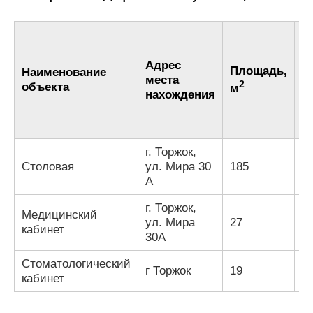
Адрес
Площадь,
Наименование
К
места
2
объекта
м
м
нахождения
г. Торжок,
Столовая
ул. Мира 30
185
1
А
г. Торжок,
Медицинский
ул. Мира
27
1
кабинет
30А
Стоматологический
г Торжок
19
3
кабинет