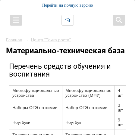
Перейти на полную версию
Главная
Центр "Точка роста"
→
Материально-техническая база
Перечень средств обучения и
воспитания
Многофункциональные
Многофункциональное
4
устройства
устройство (МФУ)
шт.
3
Наборы ОГЭ по химии
Набор ОГЭ по химии
шт
9
Ноутбуки
Ноутбук
шт.
Тележки-хранилища
Тележка-хранилище