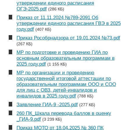
утверждении единого расписания
ОГЭ-2025.pdf
(286 КБ)
Приказ от 11.11.2024 №789-2091 Об
утверждении единого расписания ГВЭ в 2025
году.pdf
(407 КБ)
Приказ Рособрнадзора от 19.01.2024 №73.pdf
(267 КБ)
МР по подготовке и проведению ГИА по
основным образовательным программам в
2025 году.pdf
(1 155 КБ)
МР по организации и проведению
государственной итоговой аттестации по
образовательным программам ООО и СОО
для лиц с ОВЗ, детей-инвалидов и
инвалидов в 2025 году.pdf
(788 КБ)
Заявление ГИА-9 -2025.pdf
(277 КБ)
260 ПК_Шкала перевода баллов в оценку
_ГИА-9.pdf
(3 239 КБ)
Приказ МОТО от 18.04.2025 № 360 ПК