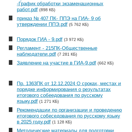
-График обработки экзаменационных
работ.pdf
(898 КБ)
приказ № 407 ПК- ППЭ на ГИА- 9 об
утверждении ППЭ.pdf
(5 762 КБ)
Порядок ГИА - 9.pdf
(3 972 КБ)
Регламент - 215ПК-Общественные
наблюдатели.pdf
(7 281 КБ)
Заявление на участие в ГИА-9.pdf
(662 КБ)
Пр. 1363ПК от 12.12.2024 О сроках, местах и
порядке информирования о результатах
итогового собеедования по русскому
языку.pdf
(1 271 КБ)
Рекомендации по организации и проведению
итогового собеседования по русскому языку
в 2025 году.pdf
(1 128 КБ)
Методические материалы для подготовки