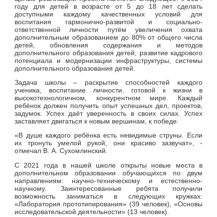
году для детей в возрасте от 5 до 18 лет сделать
доступными каждому качественных условий для
воспитания гармонично-развитой и социально-
ответственной личности путём увеличения охвата
дополнительным образованием до 80% от общего числа
детей, обновления содержания и методов
дополнительного образования детей, развитие кадрового
потенциала и модернизации инфраструктуры, системы
дополнительного образования детей.
Задача школы – раскрытие способностей каждого
ученика, воспитание личности, готовой к жизни в
высокотехнологичном, конкурентном мире. Каждый
ребёнок должен получить опыт успешных дел, проектов,
задумок. Успех даёт уверенность в своих силах. Успех
заставляет двигаться к новым вершинам, к победе.
«В душе каждого ребёнка есть невидимые струны. Если
их тронуть умелой рукой, они красиво зазвучат», -
отмечал В. А. Сухомлинский.
С 2021 года в нашей школе открыты новые места в
дополнительном образовании обучающихся по двум
направлениям: научно-техническому и естественно-
научному. Заинтересованные ребята получили
возможность заниматься в следующих кружках:
«Лаборатория прототипирования» (39 человек), «Основы
исследовательской деятельности» (13 человек).