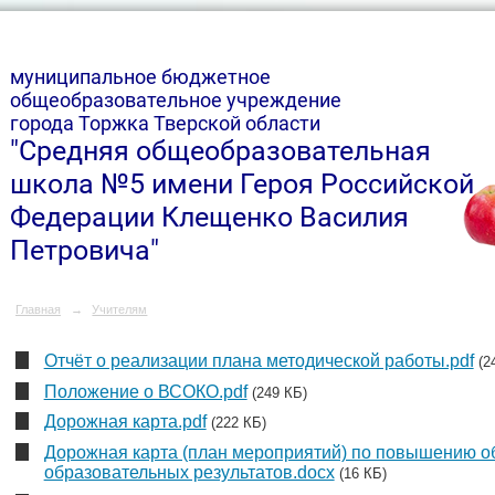
м
униципальное бюджетное
общеобразовательное учреждение
города Торжка Тверской области
"Средняя общеобразовательная
школа №5 имени Героя Российской
Федерации Клещенко Василия
Петровича"
Главная
→
Учителям
Отчёт о реализации плана методической работы.pdf
(2
Положение о ВСОКО.pdf
(249 КБ)
Дорожная карта.pdf
(222 КБ)
Дорожная карта (план мероприятий) по повышению о
образовательных результатов.docx
(16 КБ)