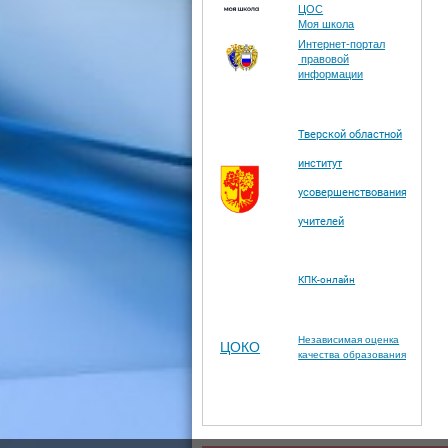
ЦОС
Моя школа
Интернет-портал
правовой
информации
Тверской областной
институт
усовершенствования
учителей
КПК-онлайн
Независимая оценка
ЦОКО
качества образования