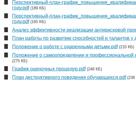
Перспективный-план-график_повышения_квалификац
году.pdf
(189 КБ)
Перспективный-план-график_повышения_квалификац
году.pdf
(165 КБ)
Анализ эффективности реализации антирисковой про
План работы по развитию способностей и талантов у 
Положение о работе с одаренными детьми.pdf
(210 КБ)
Положение о самоопределении и профессиональной 
(275 КБ)
График оценочных процедур.pdf
(248 КБ)
План деструктивного поведения обучающихся.pdf
(238