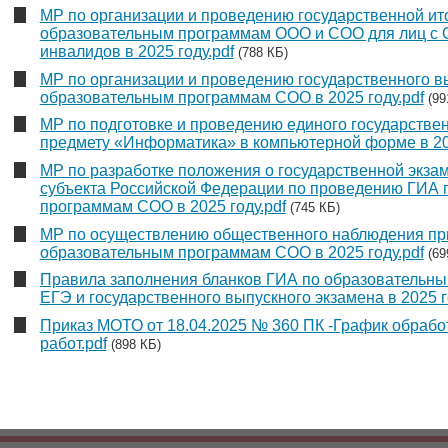
МР по организации и проведению государственной ит
образовательным программам ООО и СОО для лиц с О
инвалидов в 2025 году.pdf
(788 КБ)
МР по организации и проведению государственного в
образовательным программам СОО в 2025 году.pdf
(99
МР по подготовке и проведению единого государстве
предмету «Информатика» в компьютерной форме в 202
МР по разработке положения о государственной экза
субъекта Российской Федерации по проведению ГИА 
программам СОО в 2025 году.pdf
(745 КБ)
МР по осуществлению общественного наблюдения пр
образовательным программам СОО в 2025 году.pdf
(69
Правила заполнения бланков ГИА по образовательн
ЕГЭ и государственного выпускного экзамена в 2025 г
Приказ МОТО от 18.04.2025 № 360 ПК -График обраб
работ.pdf
(898 КБ)