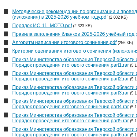
Методические рекомендации по организации и провед
(изложения) в 2025-2026 учебном году.pdf
(2 002 КБ)
Порядок ИС-11_МОТО.pdf
(2 323 КБ)
Правила заполнения бланков 2025-2026 учебный год.
Алгоритм написания итогового сочинения.pdf
(256 КБ)
Критерии оценивания итогового сочинения (изложения
Приказ Министерства образования Тверской области 
Порядок проведения итогового сочинения.part1.rar
(5 
Приказ Министерства образования Тверской области 
Порядок проведения итогового сочинения.part2.rar
(5 
Приказ Министерства образования Тверской области 
Порядок проведения итогового сочинения.part3.rar
(5 
Приказ Министерства образования Тверской области 
Порядок проведения итогового сочинения.part4.rar
(5 
Приказ Министерства образования Тверской области 
Порядок проведения итогового сочинения.part5.rar
(5 
Приказ Министерства образования Тверской области 
Порядок проведения итогового сочинения.part6.rar
(5 