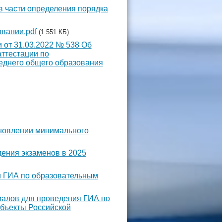
в части определения порядка
овании.pdf
(1 551 КБ)
 от 31.03.2022 № 538 Об
аттестации по
еднего общего образования
новлении минимального
дения экзаменов в 2025
и ГИА по образовательным
иалов для проведения ГИА по
бъекты Российской