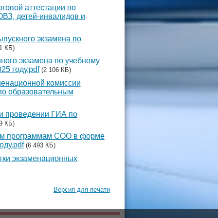
оговой аттестации по
ВЗ, детей-инвалидов и
ыпускного экзамена по
1 КБ)
нного экзамена по учебному
5 году.pdf
(2 106 КБ)
менационной комиссии
по образовательным
и проведении ГИА по
9 КБ)
ым программам СОО в форме
оду.pdf
(6 493 КБ)
отки экзаменационных
Версия для печати