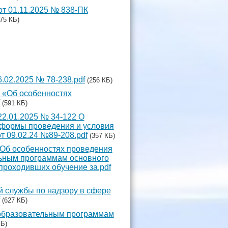
от 01.11.2025 № 838-ПК
975 КБ)
.02.2025 № 78-238.pdf
(256 КБ)
 «Об особенностях
(591 КБ)
2.01.2025 № 34-122 О
 формы проведения и условия
 от 09.02.24 №89-208.pdf
(357 КБ)
 Об особенностях проведения
льным программам основного
проходивших обучение за.pdf
 службы по надзору в сфере
(627 КБ)
 образовательным программам
КБ)