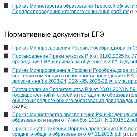
Приказ Министерства образования Тверской области 
Порядок проведения итогового сочинения.part7.rar
(1 
Нормативные документы ЕГЭ
Приказ Минпросвещения России, Рособрнадзора от 06
Постановление Правительства РФ от 01.02.2025 № 77
проведения ГИА и приема на обучение в 2025 году.pdf
Приказ Минпросвещения России и Рособрнадзора от 2
внесении изменений в особенности проведения ГИА,
допуска к ней в 2023-24, 2024-25, 2025-26 уч.г, утв. пр
Постановление Правительства РФ от 23.01.2023 N 59
государственной итоговой аттестации по образовате
общего и среднего общего образования для граждан, 
(320 КБ)
Приказ Министерства просвещения РФ и Федеральной
образования и науки от 7 ноября 2018 г. N 1901512.pdf
Приказ об утверждении Порядка проведения ГИА по
среднего общего образования от07.11.2018г.pdf
(3 518 