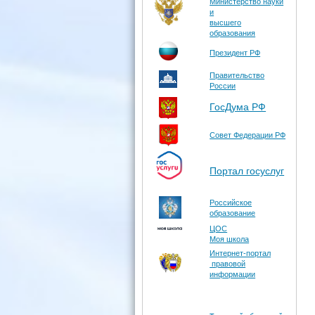
Министерство науки
и
высшего
образования
Президент РФ
Правительство
России
ГосДума РФ
Совет Федерации РФ
Портал госуслуг
Российское
образование
ЦОС
Моя школа
Интернет-портал
правовой
информации