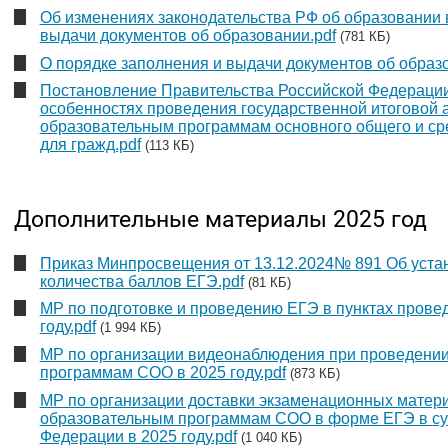
Об изменениях законодательства РФ об образовании 
выдачи документов об образовании.pdf
(781 КБ)
О порядке заполнения и выдачи документов об образ
Постановление Правительства Российской Федерации
особенностях проведения государственной итоговой 
образовательным программам основного общего и ср
для гражд.pdf
(113 КБ)
Дополнительные материалы 2025 год
Приказ Минпросвещения от 13.12.2024№ 891 Об уста
количества баллов ЕГЭ.pdf
(81 КБ)
МР по подготовке и проведению ЕГЭ в пунктах прове
году.pdf
(1 994 КБ)
МР по организации видеонаблюдения при проведени
программам СОО в 2025 году.pdf
(873 КБ)
МР по организации доставки экзаменационных матер
образовательным программам СОО в форме ЕГЭ в су
Федерации в 2025 году.pdf
(1 040 КБ)