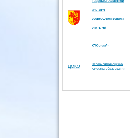
Тверской областной
институт
усовершенствования
учителей
КПК-онлайн
Независимая оценка
ЦОКО
качества образования