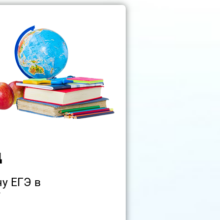
д
у ЕГЭ в
г