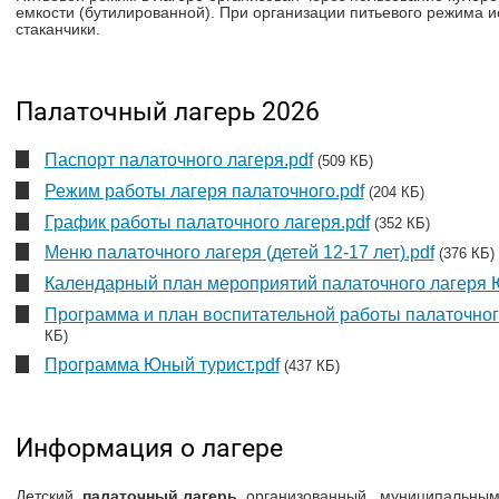
емкости (бутилированной). При организации питьевого режима 
стаканчики.
Палаточный лагерь 2026
Паспорт палаточного лагеря.pdf
(509 КБ)
Режим работы лагеря палаточного.pdf
(204 КБ)
График работы палаточного лагеря.pdf
(352 КБ)
Меню палаточного лагеря (детей 12-17 лет).pdf
(376 КБ)
Календарный план мероприятий палаточного лагеря Ю
Программа и план воспитательной работы палаточног
КБ)
Программа Юный турист.pdf
(437 КБ)
Информация о лагере
Детский
палаточный лагерь
, организованный муниципальны