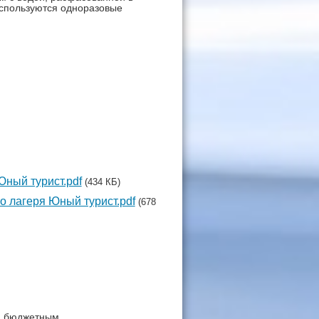
используются одноразовые
ный турист.pdf
(434 КБ)
о лагеря Юный турист.pdf
(678
м бюджетным