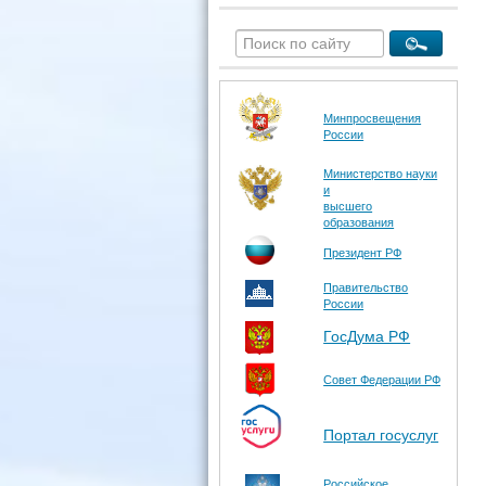
Минпросвещения
России
Министерство науки
и
высшего
образования
Президент РФ
Правительство
России
ГосДума РФ
Совет Федерации РФ
Портал госуслуг
Российское