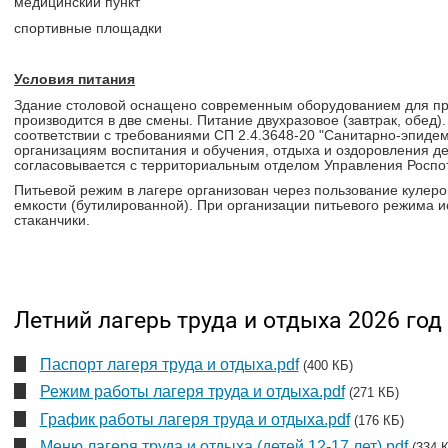
медицинский пункт
спортивные площадки
Условия питания
Здание столовой оснащено современным оборудованием для пр
производится в две смены. Питание двухразовое (завтрак, обед)
соответствии с требованиями СП 2.4.3648-20 "Санитарно-эпиде
организациям воспитания и обучения, отдыха и оздоровления д
согласовывается с территориальным отделом Управления Роспо
Питьевой режим в лагере организован через пользование кулеро
емкости (бутилированной). При организации питьевого режима 
стаканчики.
Летний лагерь труда и отдыха 2026 год
Паспорт лагеря труда и отдыха.pdf
(400 КБ)
Режим работы лагеря труда и отдыха.pdf
(271 КБ)
График работы лагеря труда и отдыха.pdf
(176 КБ)
Меню лагеря труда и отдыха (детей 12-17 лет).pdf
(334 