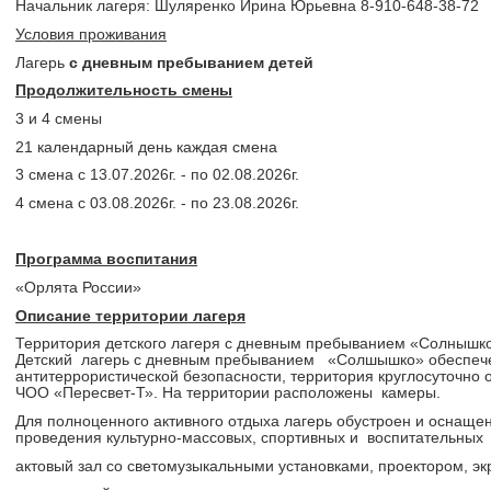
Начальник лагеря: Шуляренко Ирина Юрьевна 8-910-648-38-72
Условия проживания
Лагерь
с дневным пребыванием детей
Продолжительность смены
3 и 4 смены
21 календарный день каждая смена
3 смена с 13.07.2026г. - по 02.08.2026г.
4 смена с 03.08.2026г. - по 23.08.2026г.
Программа воспитания
«Орлята России»
Описание территории лагеря
Территория детского лагеря с дневным пребыванием «Солнышко
Детский лагерь с дневным пребыванием «Солшышко» обеспеч
антитеррористической безопасности, территория круглосуточно
ЧОО «Пересвет-Т». На территории расположены камеры.
Для полноценного активного отдыха лагерь обустроен и оснащ
проведения культурно-массовых, спортивных и воспитательных
актовый зал со светомузыкальными установками, проектором, э