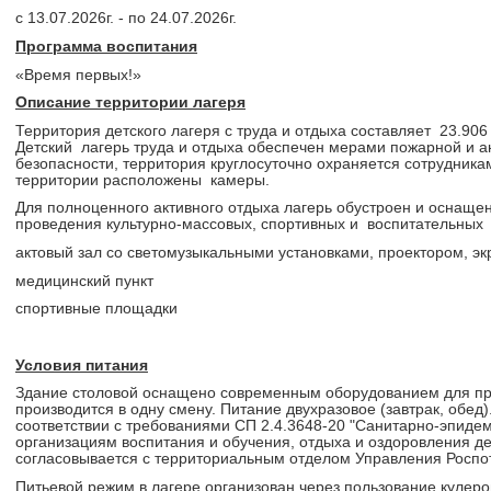
с 13.07.2026г. - по 24.07.2026г.
Программа воспитания
«Время первых!»
Описание территории лагеря
Территория детского лагеря с труда и отдыха составляет 23.906
Детский лагерь труда и отдыха обеспечен мерами пожарной и а
безопасности, территория круглосуточно охраняется сотрудни
территории расположены камеры.
Для полноценного активного отдыха лагерь обустроен и оснащ
проведения культурно-массовых, спортивных и воспитательных
актовый зал со светомузыкальными установками, проектором, э
медицинский пункт
спортивные площадки
Условия питания
Здание столовой оснащено современным оборудованием для пр
производится в одну смену. Питание двухразовое (завтрак, обед
соответствии с требованиями СП 2.4.3648-20 "Санитарно-эпиде
организациям воспитания и обучения, отдыха и оздоровления д
согласовывается с территориальным отделом Управления Роспо
Питьевой режим в лагере организован через пользование кулеро