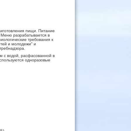
иготовления пищи. Питание
. Меню разрабатывается в
миологические требования к
етей и молодежи" и
требнадзора.
м с водой, расфасованной в
используются одноразовые
КБ)