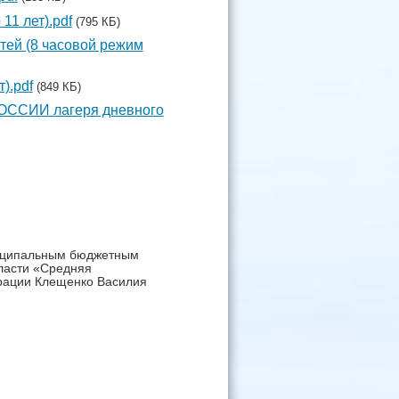
11 лет).pdf
(795 КБ)
тей (8 часовой режим
).pdf
(849 КБ)
РОССИИ лагеря дневного
иципальным бюджетным
ласти «Средняя
рации Клещенко Василия