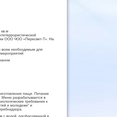
 кв.м
нтитеррористической
ками ООО ЧОО «Пересвет-Т». На
ен всем необходимым для
 мероприятий:
краном
иготовления пищи. Питание
). Меню разрабатывается в
миологические требования к
етей и молодежи" и
требнадзора.
м с водой, расфасованной в