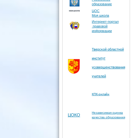
образование
ЦОС
Моя школа
Интернет-портал
правовой
информации
Тверской областной
институт
усовершенствования
учителей
КПК-онлайн
Независимая оценка
ЦОКО
качества образования