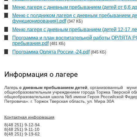
Меню лагеря с дневным пребыванием (детей от 6,6 до 
Меню с полдником лагеря с дневным пребыванием де
функционирования).pdf
(347 КБ)
Меню лагеря с дневным пребыванием (детей 12-17 лет
Программа и план воспитательной работы ОРЛЯТА 
пребывания.pdf
(481 КБ)
Программа Орлята России -24.pdf
(845 КБ)
Информация о лагере
Лагерь
с дневным пребыванием детей
, организованный мун
общеобразовательным учреждением города Торжка Тверской об
общеобразовательная школа №5 имени Героя Российской Феде
Петровича». г. Торжок Тверская область, ул. Мира 30А
Контактная информация
8(48 251) 9-12-94
8(48 251) 9-11-10
8(48 251) 9-19-62