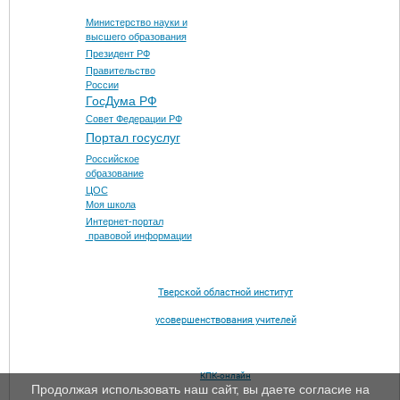
Министерство науки и
высшего образования
Президент РФ
Правительство
России
ГосДума РФ
Совет Федерации РФ
Портал госуслуг
Российское
образование
ЦОС
Моя школа
Интернет-портал
правовой информации
Тверской областной институт
усовершенствования учителей
КПК-онлайн
Продолжая использовать наш сайт, вы даете согласие на